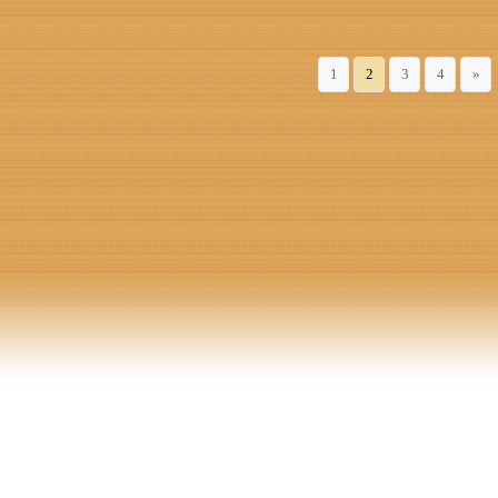
1
2
3
4
»