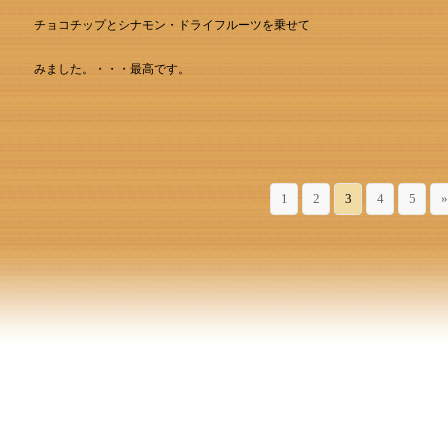
チョコチップとシナモン・ドライフルーツを乗せて
みました。・・・最高です。
1
2
3
4
5
»